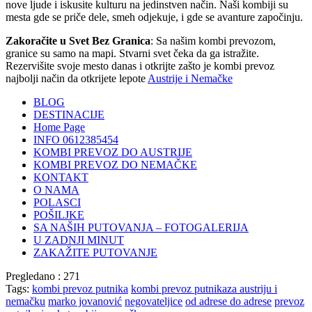
nove ljude i iskusite kulturu na jedinstven način. Naši kombiji su
mesta gde se priče dele, smeh odjekuje, i gde se avanture započinju.
Zakoračite u Svet Bez Granica
: Sa našim kombi prevozom,
granice su samo na mapi. Stvarni svet čeka da ga istražite.
Rezervišite svoje mesto danas i otkrijte zašto je kombi prevoz
najbolji način da otkrijete lepote
Austrije i Nemačke
BLOG
DESTINACIJE
Home Page
INFO 0612385454
KOMBI PREVOZ DO AUSTRIJE
KOMBI PREVOZ DO NEMAČKE
KONTAKT
O NAMA
POLASCI
POŠILJKE
SA NAŠIH PUTOVANJA – FOTOGALERIJA
U ZADNJI MINUT
ZAKAŽITE PUTOVANJE
Pregledano :
271
Tags:
kombi prevoz putnika
kombi prevoz putnikaza austriju i
nemačku
marko jovanović
negovateljice
od adrese do adrese
prevoz