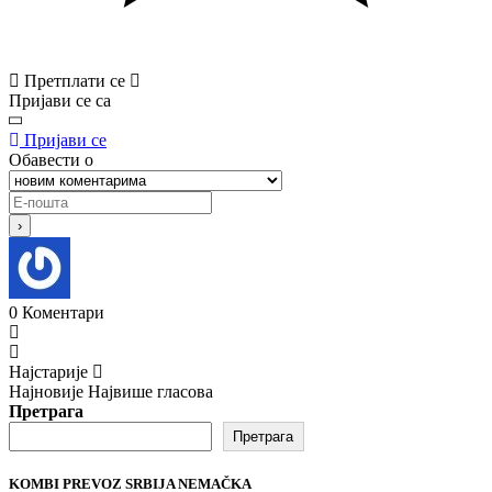
Претплати се
Пријави се са
Пријави се
Обавести о
0
Коментари
Најстарије
Најновије
Највише гласова
Претрага
Претрага
KOMBI PREVOZ SRBIJA NEMAČKA