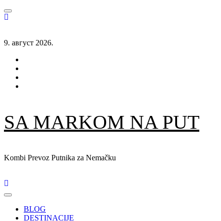
Skip
to
content
9. август 2026.
Facebook
Twitter
Instagram
YouTube
SA MARKOM NA PUT
Kombi Prevoz Putnika za Nemačku
Primary
Menu
BLOG
DESTINACIJE