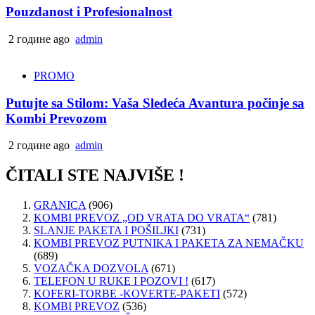
Pouzdanost i Profesionalnost
2 године ago
admin
PROMO
Putujte sa Stilom: Vaša Sledeća Avantura počinje sa
Kombi Prevozom
2 године ago
admin
ČITALI STE NAJVIŠE !
GRANICA
(906)
KOMBI PREVOZ „OD VRATA DO VRATA“
(781)
SLANJE PAKETA I POŠILJKI
(731)
KOMBI PREVOZ PUTNIKA I PAKETA ZA NEMAČKU
(689)
VOZAČKA DOZVOLA
(671)
TELEFON U RUKE I POZOVI !
(617)
KOFERI-TORBE -KOVERTE-PAKETI
(572)
KOMBI PREVOZ
(536)