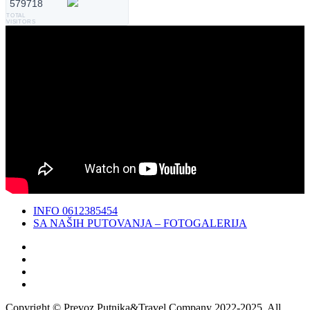
579718
TOTAL
VISITORS
INFO 0612385454
SA NAŠIH PUTOVANJA – FOTOGALERIJA
Facebook
Twitter
Instagram
YouTube
Copyright © Prevoz Putnika&Travel Company 2022-2025. All