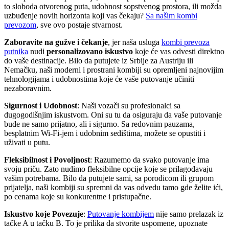
to sloboda otvorenog puta, udobnost sopstvenog prostora, ili možda
uzbuđenje novih horizonta koji vas čekaju?
Sa našim kombi
prevozom
, sve ovo postaje stvarnost.
Zaboravite na gužve i čekanje
, jer naša usluga
kombi prevoza
putnika
nudi
personalizovano iskustvo
koje će vas odvesti direktno
do vaše destinacije. Bilo da putujete iz Srbije za Austriju ili
Nemačku, naši moderni i prostrani kombiji su opremljeni najnovijim
tehnologijama i udobnostima koje će vaše putovanje učiniti
nezaboravnim.
Sigurnost i Udobnost
: Naši vozači su profesionalci sa
dugogodišnjim iskustvom. Oni su tu da osiguraju da vaše putovanje
bude ne samo prijatno, ali i sigurno. Sa redovnim pauzama,
besplatnim Wi-Fi-jem i udobnim sedištima, možete se opustiti i
uživati u putu.
Fleksibilnost i Povoljnost
: Razumemo da svako putovanje ima
svoju priču. Zato nudimo fleksibilne opcije koje se prilagođavaju
vašim potrebama. Bilo da putujete sami, sa porodicom ili grupom
prijatelja, naši kombiji su spremni da vas odvedu tamo gde želite ići,
po cenama koje su konkurentne i pristupačne.
Iskustvo koje Povezuje
:
Putovanje kombijem
nije samo prelazak iz
tačke A u tačku B. To je prilika da stvorite uspomene, upoznate