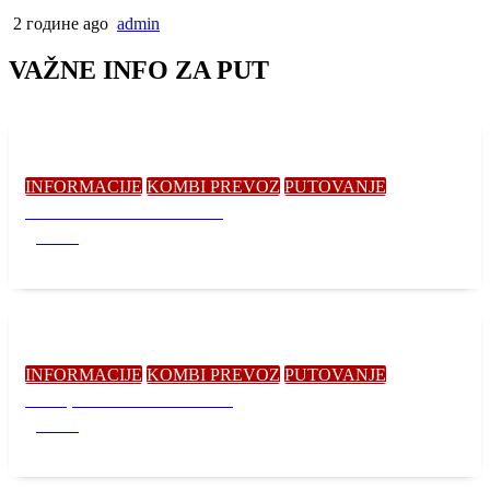
2 године ago
admin
VAŽNE INFO ZA PUT
INFORMACIJE
KOMBI PREVOZ
PUTOVANJE
KOMBI PREVOZ ZA NEMAČKU
admin
11. март 2024.
0
INFORMACIJE
KOMBI PREVOZ
PUTOVANJE
U Novoj 2024. BIĆEMO JOŠ BOLJI
admin
27. децембар 2023.
0