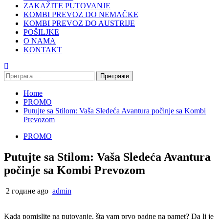
ZAKAŽITE PUTOVANJE
KOMBI PREVOZ DO NEMAČKE
KOMBI PREVOZ DO AUSTRIJE
POŠILJKE
O NAMA
KONTAKT
Претрага
за:
Home
PROMO
Putujte sa Stilom: Vaša Sledeća Avantura počinje sa Kombi
Prevozom
PROMO
Putujte sa Stilom: Vaša Sledeća Avantura
počinje sa Kombi Prevozom
2 године ago
admin
Kada pomislite na putovanje, šta vam prvo padne na pamet? Da li je