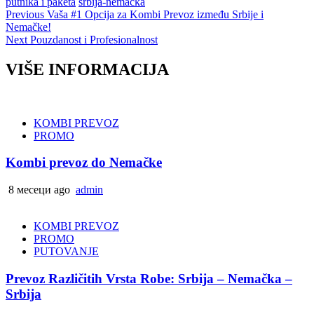
putnika i paketa
srbija-nemačka
Post
Previous
Vaša #1 Opcija za Kombi Prevoz između Srbije i
Nemačke!
navigation
Next
Pouzdanost i Profesionalnost
VIŠE INFORMACIJA
KOMBI PREVOZ
PROMO
Kombi prevoz do Nemačke
8 месеци ago
admin
KOMBI PREVOZ
PROMO
PUTOVANJE
Prevoz Različitih Vrsta Robe: Srbija – Nemačka –
Srbija